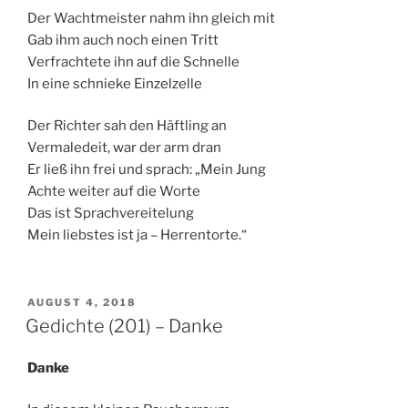
Der Wachtmeister nahm ihn gleich mit
Gab ihm auch noch einen Tritt
Verfrachtete ihn auf die Schnelle
In eine schnieke Einzelzelle
Der Richter sah den Häftling an
Vermaledeit, war der arm dran
Er ließ ihn frei und sprach: „Mein Jung
Achte weiter auf die Worte
Das ist Sprachvereitelung
Mein liebstes ist ja – Herrentorte.“
VERÖFFENTLICHT
AUGUST 4, 2018
AM
Gedichte (201) – Danke
Danke