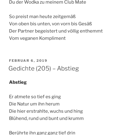
Du der Wodka zu meinem Club Mate
So preist man heute zeitgemäß
Von oben bis unten, von vorn bis Gesäß
Der Partner begeistert und völlig enthemmt
Vom veganen Kompliment
VERÖFFENTLICHT
FEBRUAR 6, 2019
AM
Gedichte (205) – Abstieg
Abstieg
Er atmete so tief es ging
Die Natur um ihn herum
Die hier erstrahlte, wuchs und hing
Blühend, rund und bunt und krumm
Berührte ihn ganz ganz tief drin