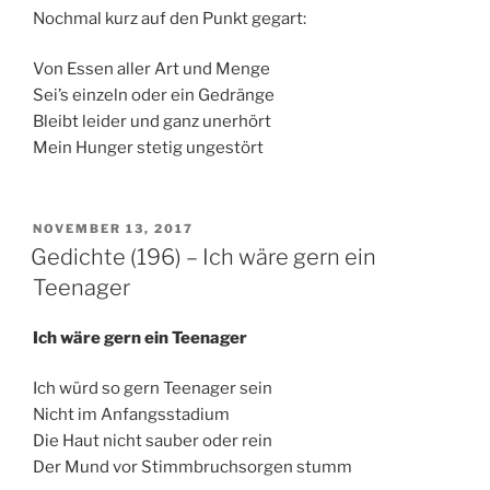
Nochmal kurz auf den Punkt gegart:
Von Essen aller Art und Menge
Sei’s einzeln oder ein Gedränge
Bleibt leider und ganz unerhört
Mein Hunger stetig ungestört
VERÖFFENTLICHT
NOVEMBER 13, 2017
AM
Gedichte (196) – Ich wäre gern ein
Teenager
Ich wäre gern ein Teenager
Ich würd so gern Teenager sein
Nicht im Anfangsstadium
Die Haut nicht sauber oder rein
Der Mund vor Stimmbruchsorgen stumm