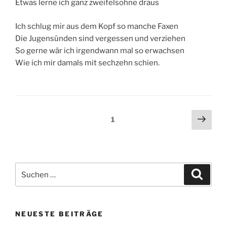
Etwas lerne ich ganz zweifelsohne draus
Ich schlug mir aus dem Kopf so manche Faxen
Die Jugensünden sind vergessen und verziehen
So gerne wär ich irgendwann mal so erwachsen
Wie ich mir damals mit sechzehn schien.
Seitennummerierung
Näch
Seite
1
Seit
der
Beiträge
Suche
Suche
nach:
NEUESTE BEITRÄGE