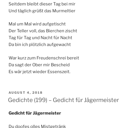
Seitdem bleibt dieser Tag bei mir
Und täglich grüßt das Murmeltier
Mal um Mal wird aufgetischt
Der Teller voll, das Bierchen zischt
Tag für Tag und Nacht für Nacht
Da bin ich plötzlich aufgewacht
War kurz zum Freudenschrei bereit
Da sagt der Ober mir Bescheid
Es wär jetzt wieder Essenszeit.
VERÖFFENTLICHT
AUGUST 4, 2018
AM
Gedichte (199) – Gedicht für Jägermeister
Gedicht für Jägermeister
Du doofes olles Mistgetränk