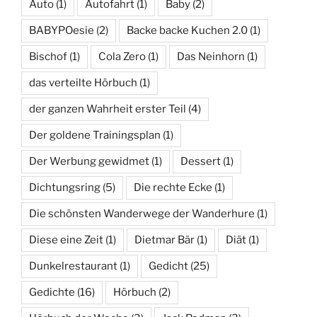
Auto
(1)
Autofahrt
(1)
Baby
(2)
BABYPOesie
(2)
Backe backe Kuchen 2.0
(1)
Bischof
(1)
Cola Zero
(1)
Das Neinhorn
(1)
das verteilte Hörbuch
(1)
der ganzen Wahrheit erster Teil
(4)
Der goldene Trainingsplan
(1)
Der Werbung gewidmet
(1)
Dessert
(1)
Dichtungsring
(5)
Die rechte Ecke
(1)
Die schönsten Wanderwege der Wanderhure
(1)
Diese eine Zeit
(1)
Dietmar Bär
(1)
Diät
(1)
Dunkelrestaurant
(1)
Gedicht
(25)
Gedichte
(16)
Hörbuch
(2)