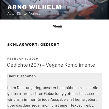
Zum
ARNO WILHELM
Inhalt
Autor. Dichter. Vorleser.
springen
Menü
SCHLAGWORT:
GEDICHT
VERÖFFENTLICHT
FEBRUAR 6, 2019
AM
Gedichte (207) – Vegane Komplimente
Hallo zusammen,
beim Dichtungsring, unserer Lesebühne im Laika, die
gestern ihren achten Geburtstag gefeiert hat, lassen
wir uns ja immer für jede Ausgabe ein Thema geben,
über das dann jeder möglichst einen Text schreibt.