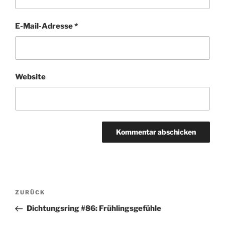
E-Mail-Adresse
*
Website
Beitragsnavigation
Vorheriger
ZURÜCK
Beitrag
Dichtungsring #86: Frühlingsgefühle