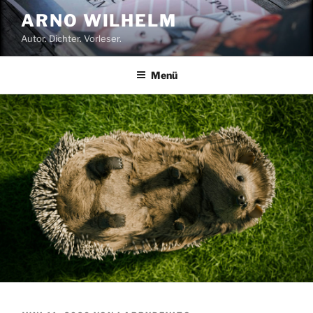
Zum
ARNO WILHELM
Inhalt
Autor. Dichter. Vorleser.
springen
Menü