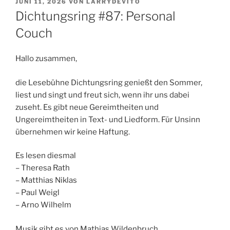
VERÖFFENTLICHT
JUNI 11, 2026
VON
LARRYDEVITO
AM
Dichtungsring #87: Personal
Couch
Hallo zusammen,
die Lesebühne Dichtungsring genießt den Sommer,
liest und singt und freut sich, wenn ihr uns dabei
zuseht. Es gibt neue Gereimtheiten und
Ungereimtheiten in Text- und Liedform. Für Unsinn
übernehmen wir keine Haftung.
Es lesen diesmal
– Theresa Rath
– Matthias Niklas
– Paul Weigl
– Arno Wilhelm
Musik gibt es von Mathias Wildenbruch