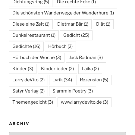
Dichtungsring
(5)
Die rechte Ecke
(1)
Die schönsten Wanderwege der Wanderhure
(1)
Diese eine Zeit
(1)
Dietmar Bär
(1)
Diät
(1)
Dunkelrestaurant
(1)
Gedicht
(25)
Gedichte
(16)
Hörbuch
(2)
Hörbuch der Woche
(3)
Jack Rodman
(3)
Kinder
(3)
Kinderlieder
(2)
Laika
(2)
Larry deVito
(2)
Lyrik
(34)
Rezension
(5)
Satyr Verlag
(2)
Slammin Poetry
(3)
Themengedicht
(3)
www.larrydevito.de
(3)
ARCHIV