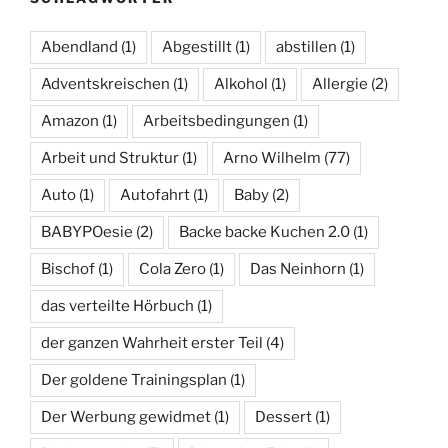
Abendland
(1)
Abgestillt
(1)
abstillen
(1)
Adventskreischen
(1)
Alkohol
(1)
Allergie
(2)
Amazon
(1)
Arbeitsbedingungen
(1)
Arbeit und Struktur
(1)
Arno Wilhelm
(77)
Auto
(1)
Autofahrt
(1)
Baby
(2)
BABYPOesie
(2)
Backe backe Kuchen 2.0
(1)
Bischof
(1)
Cola Zero
(1)
Das Neinhorn
(1)
das verteilte Hörbuch
(1)
der ganzen Wahrheit erster Teil
(4)
Der goldene Trainingsplan
(1)
Der Werbung gewidmet
(1)
Dessert
(1)