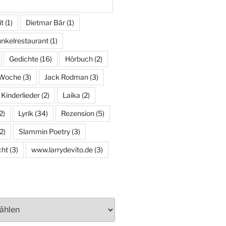
it
(1)
Dietmar Bär
(1)
nkelrestaurant
(1)
Gedichte
(16)
Hörbuch
(2)
 Woche
(3)
Jack Rodman
(3)
Kinderlieder
(2)
Laika
(2)
2)
Lyrik
(34)
Rezension
(5)
2)
Slammin Poetry
(3)
ht
(3)
www.larrydevito.de
(3)