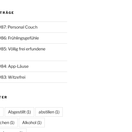
ITRÄGE
#87: Personal Couch
#86: Frühlingsgefühle
85: Völlig frei erfundene
#84: App-Läuse
#83: Witzefrei
TER
)
Abgestillt
(1)
abstillen
(1)
schen
(1)
Alkohol
(1)