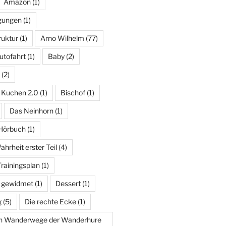
Amazon
(1)
gungen
(1)
ruktur
(1)
Arno Wilhelm
(77)
utofahrt
(1)
Baby
(2)
(2)
 Kuchen 2.0
(1)
Bischof
(1)
Das Neinhorn
(1)
 Hörbuch
(1)
hrheit erster Teil
(4)
rainingsplan
(1)
 gewidmet
(1)
Dessert
(1)
g
(5)
Die rechte Ecke
(1)
en Wanderwege der Wanderhure