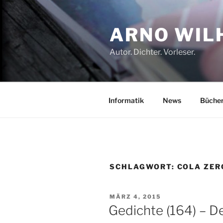
Zum
Inhalt
ARNO WIL
springen
Autor. Dichter. Vorleser.
Informatik
News
Büche
SCHLAGWORT:
COLA ZER
VERÖFFENTLICHT
MÄRZ 4, 2015
AM
Gedichte (164) – 