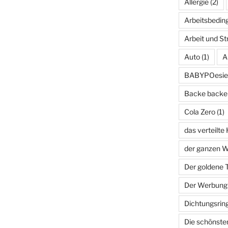
Allergie
(2)
Arbeitsbedin
Arbeit und St
Auto
(1)
A
BABYPOesie
Backe backe
Cola Zero
(1)
das verteilte
der ganzen Wa
Der goldene T
Der Werbung
Dichtungsrin
Die schönst