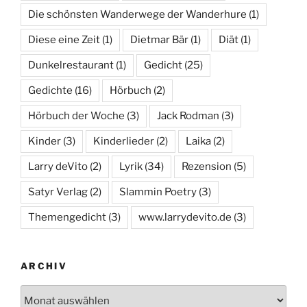
Die schönsten Wanderwege der Wanderhure
(1)
Diese eine Zeit
(1)
Dietmar Bär
(1)
Diät
(1)
Dunkelrestaurant
(1)
Gedicht
(25)
Gedichte
(16)
Hörbuch
(2)
Hörbuch der Woche
(3)
Jack Rodman
(3)
Kinder
(3)
Kinderlieder
(2)
Laika
(2)
Larry deVito
(2)
Lyrik
(34)
Rezension
(5)
Satyr Verlag
(2)
Slammin Poetry
(3)
Themengedicht
(3)
www.larrydevito.de
(3)
ARCHIV
Archiv