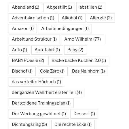
Abendland
(1)
Abgestillt
(1)
abstillen
(1)
Adventskreischen
(1)
Alkohol
(1)
Allergie
(2)
Amazon
(1)
Arbeitsbedingungen
(1)
Arbeit und Struktur
(1)
Arno Wilhelm
(77)
Auto
(1)
Autofahrt
(1)
Baby
(2)
BABYPOesie
(2)
Backe backe Kuchen 2.0
(1)
Bischof
(1)
Cola Zero
(1)
Das Neinhorn
(1)
das verteilte Hörbuch
(1)
der ganzen Wahrheit erster Teil
(4)
Der goldene Trainingsplan
(1)
Der Werbung gewidmet
(1)
Dessert
(1)
Dichtungsring
(5)
Die rechte Ecke
(1)