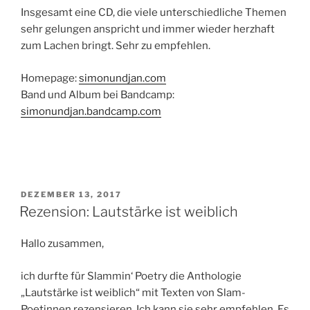
Insgesamt eine CD, die viele unterschiedliche Themen
sehr gelungen anspricht und immer wieder herzhaft
zum Lachen bringt. Sehr zu empfehlen.
Homepage:
simonundjan.com
Band und Album bei Bandcamp:
simonundjan.bandcamp.com
VERÖFFENTLICHT
DEZEMBER 13, 2017
AM
Rezension: Lautstärke ist weiblich
Hallo zusammen,
ich durfte für Slammin‘ Poetry die Anthologie
„Lautstärke ist weiblich“ mit Texten von Slam-
Poetinnen rezensieren. Ich kann sie sehr empfehlen. Es