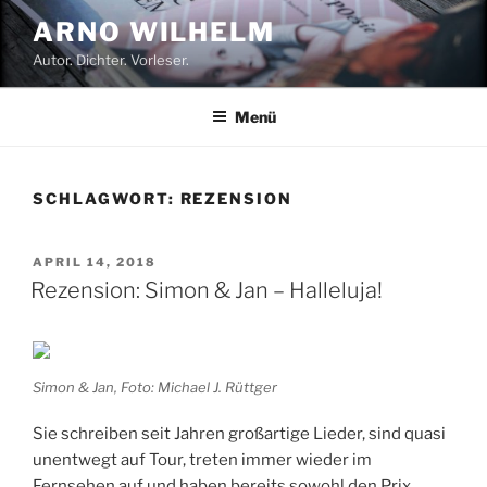
Zum
ARNO WILHELM
Inhalt
Autor. Dichter. Vorleser.
springen
Menü
SCHLAGWORT:
REZENSION
VERÖFFENTLICHT
APRIL 14, 2018
AM
Rezension: Simon & Jan – Halleluja!
Simon & Jan, Foto: Michael J. Rüttger
Sie schreiben seit Jahren großartige Lieder, sind quasi
unentwegt auf Tour, treten immer wieder im
Fernsehen auf und haben bereits sowohl den Prix