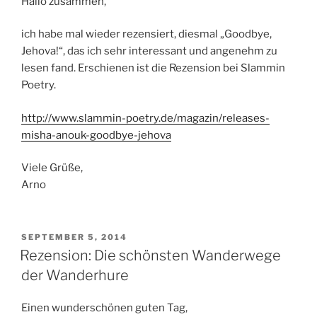
Hallo zusammen,
ich habe mal wieder rezensiert, diesmal „Goodbye,
Jehova!“, das ich sehr interessant und angenehm zu
lesen fand. Erschienen ist die Rezension bei Slammin
Poetry.
http://www.slammin-poetry.de/magazin/releases-
misha-anouk-goodbye-jehova
Viele Grüße,
Arno
VERÖFFENTLICHT
SEPTEMBER 5, 2014
AM
Rezension: Die schönsten Wanderwege
der Wanderhure
Einen wunderschönen guten Tag,